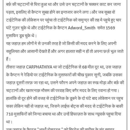
बर्फ़ की चट्टानों से घिरा हुआ था और उसे उन चट्टानों के चक्कर काट कर जाना
पड़ता, इसलिए वो कैप्टन सुबह होने का इन्तजार करने लगा।और जब सुबह वो
टाईटेनिक की लोकेशन पर पहुंचा तो टाईटेनिक को समुन्द्र की तह मे पहुचे हुए चार
घंटे गुज़र चुके थे और टाईटेनिक के कैप्टन Adword_Smith समेत 1569
मुसाफिर डूब चुके थे।
यह जहाज़ हम लोगों मे से उनकी तरह है जो किसी की मदद करने के लिए अपनी
सहूलियत और आसानी देखते हैं और अगर हालात सही न हों तो अपना फ़र्ज़ भूल जाते
हैं।
तीसरा जहाज़ CARPHATHIYA था जो टाईटेनिक से 68 मील दूर था, उस जहाज़
के कैप्टन ने रेडियो पर टाईटेनिक के मुसाफारों की चीख पुकार सुनी, जबकि उसका
जहाज़ दूसरी तरफ़ जा रहा था, उसने फौरन अपने जहाज़ का रुख मोड़ा और बर्फ़ की
चट्टानों और खतरनाक़ मौसम की परवाह किए बगैर मदद के लिए रवाना हो गया।
हालांकि वो दूर होने की वजह से टाईटेनिक के डूबने के दो घंटे बाद लोकेशन पर पहुच
सका लेकिन यही वो जहाज़ था, जिसने लाईफ बोट्स की मदद से टाईटेनिक के बाकी
710 मुसाफिरों को जिन्दा बचाया था और उन्हें हिफाज़त के साथ न्यूयार्क पहुचा दिया
था।
उस जहाज़ के कैप्टन "आर्थो रोसट्रन " को ब्रिटेन की तारीख के चंद बहादुर